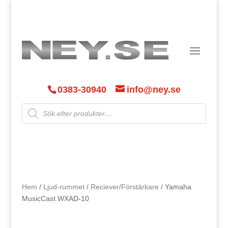
0383-30940
info@ney.se
Products
search
Hem
/
Ljud-rummet
/
Reciever/Förstärkare
/ Yamaha
MusicCast WXAD-10