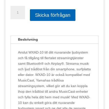
Yamaha
MusicCast
Skicka förfrågan
WXAD-
10
mängd
Beskrivning
Anslut WXAD-10 till ditt nuvarande ljudsystem
och få tillgång till flertalet streamingtjänster
samt Bluetooth® och Airplay®. Streama musik
och ljud trådlöst från din smartphone, surfplatta
eller dator. WXAD-10 är också kompatibel med
MusicCast, Yamahas trådlösa
streamingsystem, vilket gör att du kan koppla
ihop den trådlöst till andra MusicCast-enheter
och fylla hela ditt hem med musik! Med WXAD-
10 kan du enkelt göra ditt nuvarande
ljudsystem smart och ge det alla de senaste