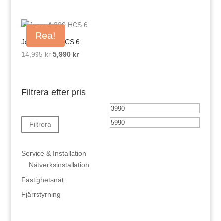
Rea!
Jamo A 320 HCS 6
Det
Det
14,995
kr
5,990
kr
ursprungliga
nuvarande
priset
priset
var:
är:
Filtrera efter pris
14,995 kr.
5,990 kr.
Min
Max
pris
pris
Filtrera
Service & Installation
Nätverksinstallation
Fastighetsnät
Fjärrstyrning